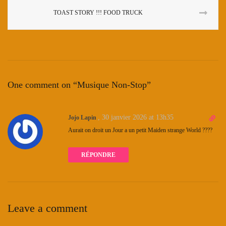
TOAST STORY !!! FOOD TRUCK
One comment on “
Musique Non-Stop
”
D
,
30 janvier 2026 at 13h35
Jojo Lapin
i
Aurait on droit un Jour a un petit Maiden strange World ????
r
e
c
RÉPONDRE
t
l
i
n
k
Leave a comment
t
o
c